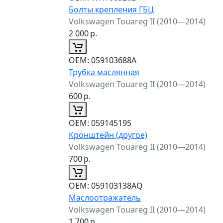
Болты крепления ГБЦ
Volkswagen Touareg II (2010—2014)
2 000
р.
ОЕМ:
059103688A
Трубка маслянная
Volkswagen Touareg II (2010—2014)
600
р.
ОЕМ:
059145195
Кронштейн (другое)
Volkswagen Touareg II (2010—2014)
700
р.
ОЕМ:
059103138AQ
Маслоотражатель
Volkswagen Touareg II (2010—2014)
1 700
р.