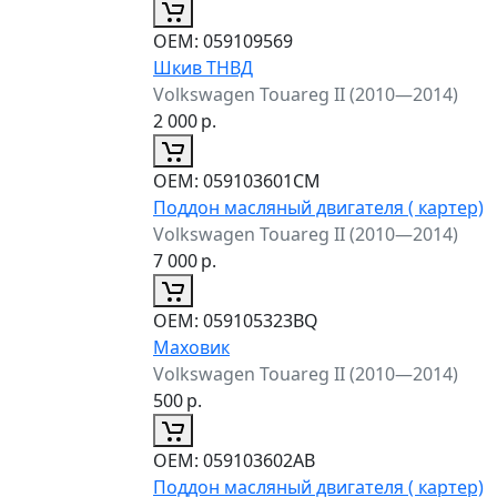
ОЕМ:
059109569
Шкив ТНВД
Volkswagen Touareg II (2010—2014)
2 000
р.
ОЕМ:
059103601CM
Поддон масляный двигателя ( картер)
Volkswagen Touareg II (2010—2014)
7 000
р.
ОЕМ:
059105323BQ
Маховик
Volkswagen Touareg II (2010—2014)
500
р.
ОЕМ:
059103602AB
Поддон масляный двигателя ( картер)