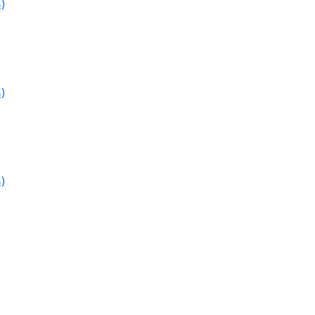
)
)
)