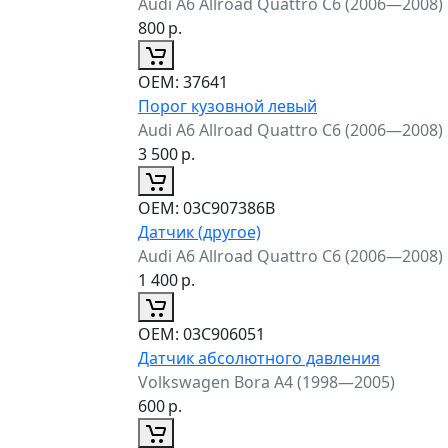
Audi A6 Allroad Quattro C6 (2006—2008)
800
р.
ОЕМ:
37641
Порог кузовной левый
Audi A6 Allroad Quattro C6 (2006—2008)
3 500
р.
ОЕМ:
03C907386B
Датчик (другое)
Audi A6 Allroad Quattro C6 (2006—2008)
1 400
р.
ОЕМ:
03C906051
Датчик абсолютного давления
Volkswagen Bora A4 (1998—2005)
600
р.