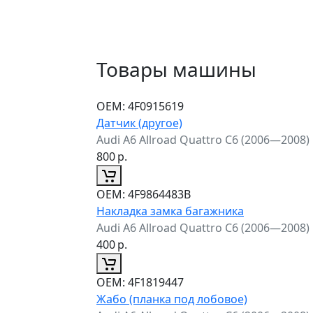
Товары машины
ОЕМ:
4F0915619
Датчик (другое)
Audi A6 Allroad Quattro C6 (2006—2008)
800
р.
ОЕМ:
4F9864483B
Накладка замка багажника
Audi A6 Allroad Quattro C6 (2006—2008)
400
р.
ОЕМ:
4F1819447
Жабо (планка под лобовое)