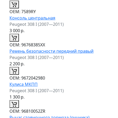
ОЕМ:
7589RY
Консоль центральная
Peugeot 308 I (2007—2011)
3 000
р.
ОЕМ:
96768385XX
Ремень безопасности передний правый
Peugeot 308 I (2007—2011)
2 200
р.
ОЕМ:
9672042980
Кулиса МКПП
Peugeot 308 I (2007—2011)
1 300
р.
ОЕМ:
96810052ZR
Рычаг стояночного тормоза (ручника)