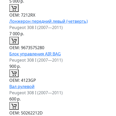
5 000
р.
ОЕМ:
7212RX
Лонжерон передний левый (четверть)
Peugeot 308 I (2007—2011)
7 000
р.
ОЕМ:
9673575280
Блок управления AIR BAG
Peugeot 308 I (2007—2011)
900
р.
ОЕМ:
4123GP
Вал рулевой
Peugeot 308 I (2007—2011)
600
р.
ОЕМ:
50262212D