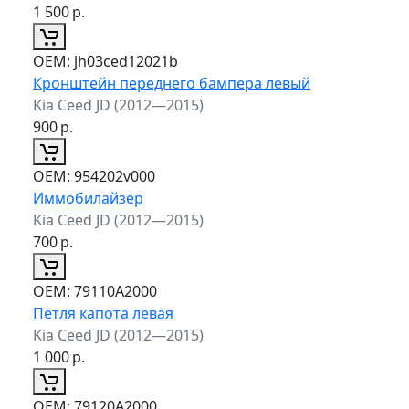
1 500
р.
ОЕМ:
jh03ced12021b
Кронштейн переднего бампера левый
Kia Ceed JD (2012—2015)
900
р.
ОЕМ:
954202v000
Иммобилайзер
Kia Ceed JD (2012—2015)
700
р.
ОЕМ:
79110A2000
Петля капота левая
Kia Ceed JD (2012—2015)
1 000
р.
ОЕМ:
79120A2000