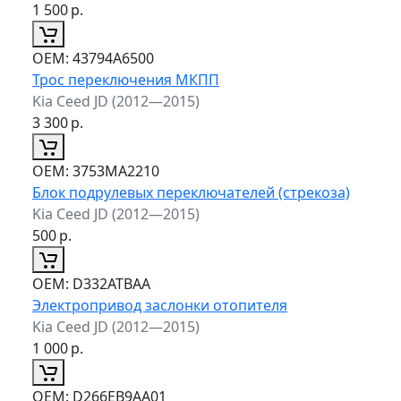
1 500
р.
ОЕМ:
43794A6500
Трос переключения МКПП
Kia Ceed JD (2012—2015)
3 300
р.
ОЕМ:
3753MA2210
Блок подрулевых переключателей (стрекоза)
Kia Ceed JD (2012—2015)
500
р.
ОЕМ:
D332ATBAA
Электропривод заслонки отопителя
Kia Ceed JD (2012—2015)
1 000
р.
ОЕМ:
D266EB9AA01