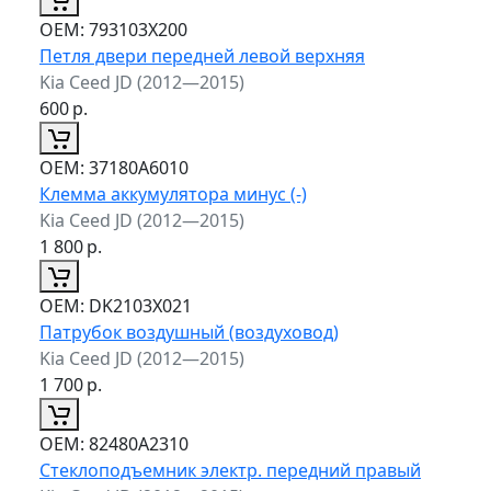
ОЕМ:
793103X200
Петля двери передней левой верхняя
Kia Ceed JD (2012—2015)
600
р.
ОЕМ:
37180A6010
Клемма аккумулятора минус (-)
Kia Ceed JD (2012—2015)
1 800
р.
ОЕМ:
DK2103X021
Патрубок воздушный (воздуховод)
Kia Ceed JD (2012—2015)
1 700
р.
ОЕМ:
82480A2310
Стеклоподъемник электр. передний правый