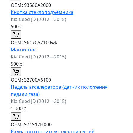
ОЕМ:
93580A2000
Кнопка стеклоподъёмника
Kia Ceed JD (2012—2015)
500
р.
ОЕМ:
96170A2100wk
Магнитола
Kia Ceed JD (2012—2015)
500
р.
ОЕМ:
32700A6100
Педаль акселератора (датчик положения
педали газа)
Kia Ceed JD (2012—2015)
1 000
р.
ОЕМ:
971912H000
Радиатор отопителя электрический