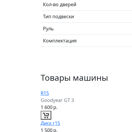
Кол-во дверей
Тип подвески
Руль
Комплектация
Товары машины
R15
Goodyear GT 3
1 600
р.
Диск r15
1 500
р.