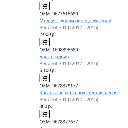
ОЕМ:
9677616680
Молдинг двери передней левой
Peugeot 301 I (2012—2016)
2 000
р.
ОЕМ:
1608396680
Балка задняя
Peugeot 301 I (2012—2016)
6 100
р.
ОЕМ:
9678378177
Крышка зеркала внутренняя левая
Peugeot 301 I (2012—2016)
300
р.
ОЕМ:
9678377677