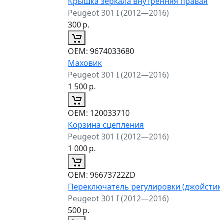
Крышка зеркала внутренняя правая
Peugeot 301 I (2012—2016)
300
р.
ОЕМ:
9674033680
Маховик
Peugeot 301 I (2012—2016)
1 500
р.
ОЕМ:
120033710
Корзина сцепления
Peugeot 301 I (2012—2016)
1 000
р.
ОЕМ:
96673722ZD
Переключатель регулировки (джойстик
Peugeot 301 I (2012—2016)
500
р.