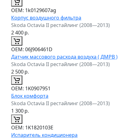
ОЕМ:
1k0129607ag
Корпус воздушного фильтра
Skoda Octavia II рестайлинг (2008—2013)
2 400
р.
ОЕМ:
06J906461D
Датчик массового расхода воздуха ( ДМРВ )
Skoda Octavia II рестайлинг (2008—2013)
2 500
р.
ОЕМ:
1K0907951
Блок комфорта
Skoda Octavia II рестайлинг (2008—2013)
1 300
р.
ОЕМ:
1K1820103E
Испаритель кондиционера