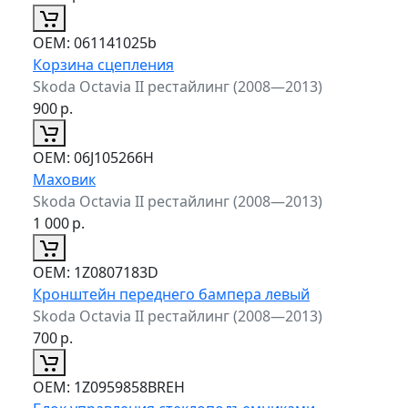
ОЕМ:
061141025b
Корзина сцепления
Skoda Octavia II рестайлинг (2008—2013)
900
р.
ОЕМ:
06J105266H
Маховик
Skoda Octavia II рестайлинг (2008—2013)
1 000
р.
ОЕМ:
1Z0807183D
Кронштейн переднего бампера левый
Skoda Octavia II рестайлинг (2008—2013)
700
р.
ОЕМ:
1Z0959858BREH