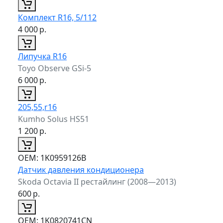
Комплект R16, 5/112
4 000
р.
Липучка R16
Toyo Observe GSi-5
6 000
р.
205,55,r16
Kumho Solus HS51
1 200
р.
ОЕМ:
1K0959126B
Датчик давления кондиционера
Skoda Octavia II рестайлинг (2008—2013)
600
р.
ОЕМ:
1K0820741CN