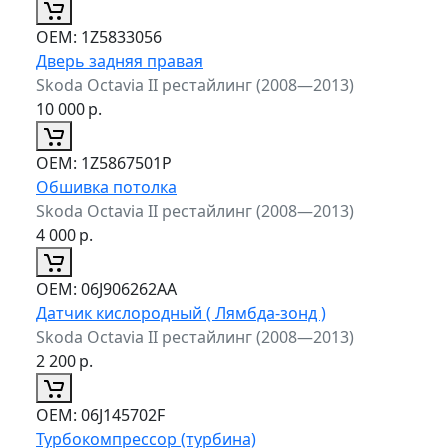
ОЕМ:
1Z5833056
Дверь задняя правая
Skoda Octavia II рестайлинг (2008—2013)
10 000
р.
ОЕМ:
1Z5867501P
Обшивка потолка
Skoda Octavia II рестайлинг (2008—2013)
4 000
р.
ОЕМ:
06J906262AA
Датчик кислородный ( Лямбда-зонд )
Skoda Octavia II рестайлинг (2008—2013)
2 200
р.
ОЕМ:
06J145702F
Турбокомпрессор (турбина)