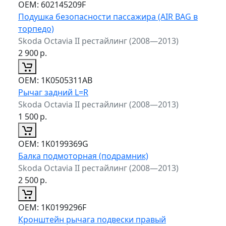
ОЕМ:
602145209F
Подушка безопасности пассажира (AIR BAG в
торпедо)
Skoda Octavia II рестайлинг (2008—2013)
2 900
р.
ОЕМ:
1K0505311AB
Рычаг задний L=R
Skoda Octavia II рестайлинг (2008—2013)
1 500
р.
ОЕМ:
1K0199369G
Балка подмоторная (подрамник)
Skoda Octavia II рестайлинг (2008—2013)
2 500
р.
ОЕМ:
1K0199296F
Кронштейн рычага подвески правый