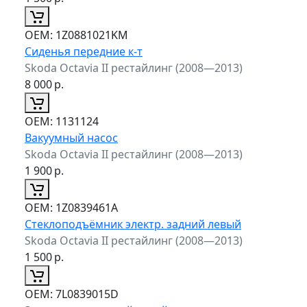
ОЕМ:
1Z0881021KM
Сиденья передние к-т
Skoda Octavia II рестайлинг (2008—2013)
8 000
р.
ОЕМ:
1131124
Вакуумный насос
Skoda Octavia II рестайлинг (2008—2013)
1 900
р.
ОЕМ:
1Z0839461A
Стеклоподъёмник электр. задний левый
Skoda Octavia II рестайлинг (2008—2013)
1 500
р.
ОЕМ:
7L0839015D