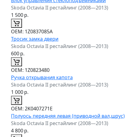
Блок управления стеклоподъемниками
Skoda Octavia II рестайлинг (2008—2013)
1 500
р.
ОЕМ:
1Z0837085A
Тросик замка двери
Skoda Octavia II рестайлинг (2008—2013)
600
р.
ОЕМ:
1Z0823480
Ручка открывания капота
Skoda Octavia II рестайлинг (2008—2013)
1 000
р.
ОЕМ:
2K0407271E
Полуось передняя левая (приводной вал,шрус)
Skoda Octavia II рестайлинг (2008—2013)
4 800
р.