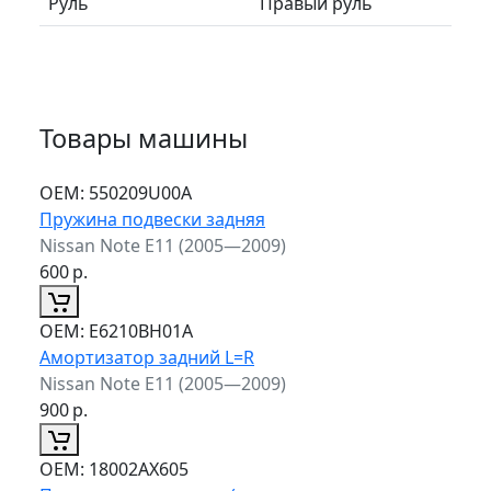
Руль
Правый руль
Товары машины
ОЕМ:
550209U00A
Пружина подвески задняя
Nissan Note E11 (2005—2009)
600
р.
ОЕМ:
E6210BH01A
Амортизатор задний L=R
Nissan Note E11 (2005—2009)
900
р.
ОЕМ:
18002AX605