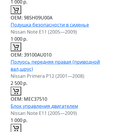
1 000
р.
ОЕМ:
985H09U00A
Подушка безопасности в сиденье
Nissan Note E11 (2005—2009)
1 000
р.
ОЕМ:
39100AU010
Полуось передняя правая (приводной
вал,шрус)
Nissan Primera P12 (2001—2008)
2 500
р.
ОЕМ:
MEC37510
Блок управления двигателем
Nissan Note E11 (2005—2009)
1 000
р.