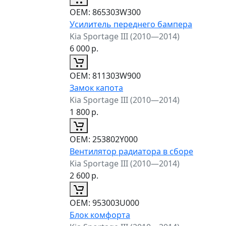
ОЕМ:
865303W300
Усилитель переднего бампера
Kia Sportage III (2010—2014)
6 000
р.
ОЕМ:
811303W900
Замок капота
Kia Sportage III (2010—2014)
1 800
р.
ОЕМ:
253802Y000
Вентилятор радиатора в сборе
Kia Sportage III (2010—2014)
2 600
р.
ОЕМ:
953003U000
Блок комфорта