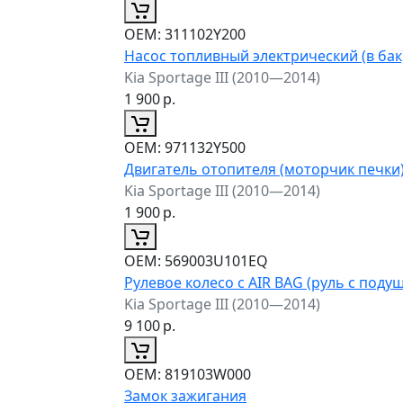
ОЕМ:
311102Y200
Насос топливный электрический (в бак
Kia Sportage III (2010—2014)
1 900
р.
ОЕМ:
971132Y500
Двигатель отопителя (моторчик печки
Kia Sportage III (2010—2014)
1 900
р.
ОЕМ:
569003U101EQ
Рулевое колесо с AIR BAG (руль с поду
Kia Sportage III (2010—2014)
9 100
р.
ОЕМ:
819103W000
Замок зажигания