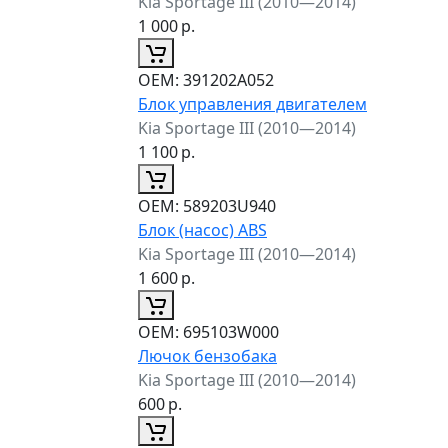
Kia Sportage III (2010—2014)
1 000
р.
ОЕМ:
391202A052
Блок управления двигателем
Kia Sportage III (2010—2014)
1 100
р.
ОЕМ:
589203U940
Блок (насос) ABS
Kia Sportage III (2010—2014)
1 600
р.
ОЕМ:
695103W000
Лючок бензобака
Kia Sportage III (2010—2014)
600
р.