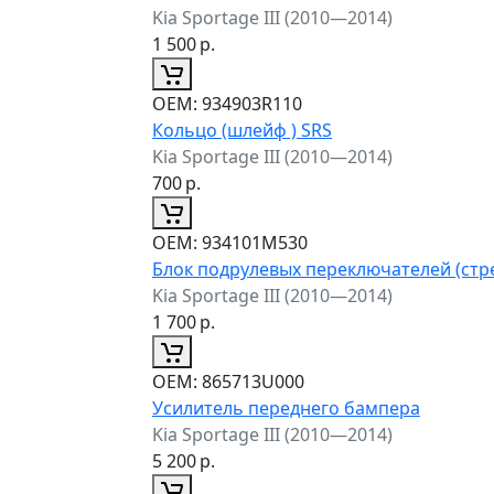
Kia Sportage III (2010—2014)
1 500
р.
ОЕМ:
934903R110
Кольцо (шлейф ) SRS
Kia Sportage III (2010—2014)
700
р.
ОЕМ:
934101M530
Блок подрулевых переключателей (стр
Kia Sportage III (2010—2014)
1 700
р.
ОЕМ:
865713U000
Усилитель переднего бампера
Kia Sportage III (2010—2014)
5 200
р.