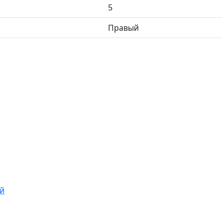
5
Правый
й