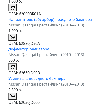
1 600
р.
ОЕМ:
62090BR01A
Наполнитель (абсорбер) переднего бампера
Nissan Qashqai I рестайлинг (2010—2013)
1 900
р.
ОЕМ:
62820JD50A
Дефлектор радиатора
Nissan Qashqai I рестайлинг (2010—2013)
500
р.
ОЕМ:
62660JD00B
Усилитель переднего бампера
Nissan Qashqai I рестайлинг (2010—2013)
2 300
р.
ОЕМ:
62030JD000