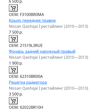
6 500
р.
ОЕМ:
F3100BR0MA
Крыло переднее правое
Nissan Qashqai I рестайлинг (2010—2013)
7 500
р.
ОЕМ:
21519L3RUE
Фонарь задний наружный правый
Nissan Qashqai I рестайлинг (2010—2013)
1 900
р.
ОЕМ:
62310BR00A
Решетка радиатора
Nissan Qashqai I рестайлинг (2010—2013)
3 500
р.
ОЕМ:
62022BR10H