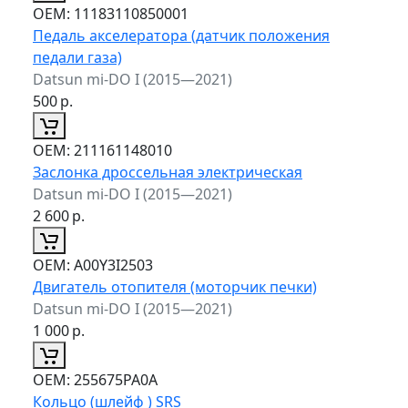
ОЕМ:
11183110850001
Педаль акселератора (датчик положения
педали газа)
Datsun mi-DO I (2015—2021)
500
р.
ОЕМ:
211161148010
Заслонка дроссельная электрическая
Datsun mi-DO I (2015—2021)
2 600
р.
ОЕМ:
A00Y3I2503
Двигатель отопителя (моторчик печки)
Datsun mi-DO I (2015—2021)
1 000
р.
ОЕМ:
255675PA0A
Кольцо (шлейф ) SRS