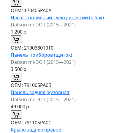
ОЕМ:
170405PA0A
Насос топливный электрический (в бак)
Datsun mi-DO I (2015—2021)
1 200
р.
ОЕМ:
21903801010
Панель приборов (щиток)
Datsun mi-DO I (2015—2021)
3 500
р.
ОЕМ:
791005PA0B
Панель задняя (кузовная)
Datsun mi-DO I (2015—2021)
49 000
р.
ОЕМ:
781105PA0C
Крыло заднее правое