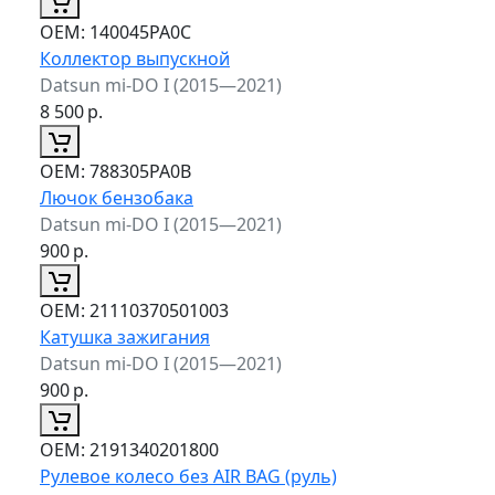
ОЕМ:
140045PA0C
Коллектор выпускной
Datsun mi-DO I (2015—2021)
8 500
р.
ОЕМ:
788305PA0B
Лючок бензобака
Datsun mi-DO I (2015—2021)
900
р.
ОЕМ:
21110370501003
Катушка зажигания
Datsun mi-DO I (2015—2021)
900
р.
ОЕМ:
2191340201800
Рулевое колесо без AIR BAG (руль)