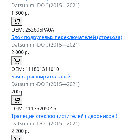
Datsun mi-DO I (2015—2021)
1 300
р.
ОЕМ:
252605PA0A
Блок подрулевых переключателей (стрекоза)
Datsun mi-DO I (2015—2021)
2 000
р.
ОЕМ:
111801311010
Бачок расширительный
Datsun mi-DO I (2015—2021)
200
р.
ОЕМ:
11175205015
Трапеция стеклоочистителей ( дворников )
Datsun mi-DO I (2015—2021)
2 200
р.