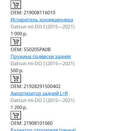
ОЕМ:
219008116010
Испаритель кондиционера
Datsun mi-DO I (2015—2021)
1 000
р.
ОЕМ:
550205PA0B
Пружина подвески задняя
Datsun mi-DO I (2015—2021)
500
р.
ОЕМ:
21928291500402
Амортизатор задний L=R
Datsun mi-DO I (2015—2021)
1 200
р.
ОЕМ:
21908101060
Радиатор отопителя (печки)