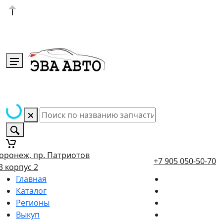
оронеж, пр. Патриотов
+7 905 050-50-70
3 корпус 2
Главная
Каталог
Регионы
Выкуп