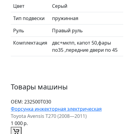
Цвет
Серый
Тип подвески
пружинная
Руль
Правый руль
Комплектация
двс+мкпп, капот 50,фары
по35 ,передние двери по 45
Товары машины
ОЕМ:
232500T030
Форсунка инжекторная электрическая
Toyota Avensis T270 (2008—2011)
1 000
р.