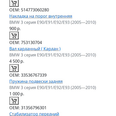
ОЕМ:
514773060280
Накладка на порог внутренняя
BMW 3 серия E90/E91/E92/E93 (2005—2010)
900
р.
ОЕМ:
753130704
Вал карданный ( Кардан )
BMW 3 серия E90/E91/E92/E93 (2005—2010)
4 500
р.
ОЕМ:
33536767339
Пружина подвески задняя
BMW 3 серия E90/E91/E92/E93 (2005—2010)
1 000
р.
ОЕМ:
31356796301
Стабилизатор передний