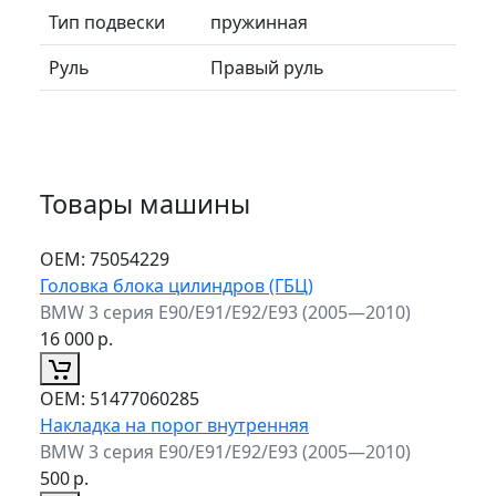
Тип подвески
пружинная
Руль
Правый руль
Товары машины
ОЕМ:
75054229
Головка блока цилиндров (ГБЦ)
BMW 3 серия E90/E91/E92/E93 (2005—2010)
16 000
р.
ОЕМ:
51477060285
Накладка на порог внутренняя
BMW 3 серия E90/E91/E92/E93 (2005—2010)
500
р.