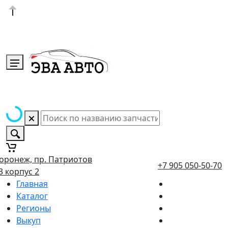
оронеж, пр. Патриотов
+7 905 050-50-70
3 корпус 2
Главная
Каталог
Регионы
Выкуп