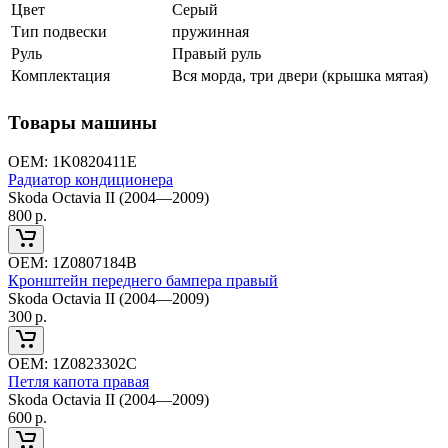
Цвет
Серый
Тип подвески
пружинная
Руль
Правый руль
Комплектация
Вся морда, три двери (крышка мятая)
Товары машины
ОЕМ:
1K0820411E
Радиатор кондиционера
Skoda Octavia II (2004—2009)
800
р.
ОЕМ:
1Z0807184B
Кронштейн переднего бампера правый
Skoda Octavia II (2004—2009)
300
р.
ОЕМ:
1Z0823302C
Петля капота правая
Skoda Octavia II (2004—2009)
600
р.