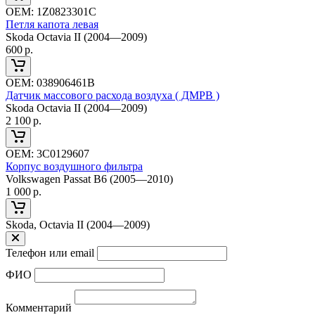
ОЕМ:
1Z0823301C
Петля капота левая
Skoda Octavia II (2004—2009)
600
р.
ОЕМ:
038906461B
Датчик массового расхода воздуха ( ДМРВ )
Skoda Octavia II (2004—2009)
2 100
р.
ОЕМ:
3C0129607
Корпус воздушного фильтра
Volkswagen Passat B6 (2005—2010)
1 000
р.
Skoda, Octavia II (2004—2009)
Телефон или email
ФИО
Комментарий