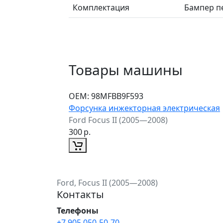
Комплектация
Бампер пе
Товары машины
ОЕМ:
98MFBB9F593
Форсунка инжекторная электрическая
Ford Focus II (2005—2008)
300
р.
Ford, Focus II (2005—2008)
Контакты
Телефоны
+7 905 050-50-70