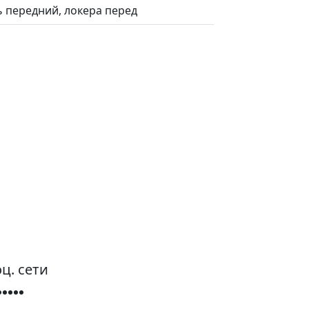
ь передний, локера перед
ц. сети