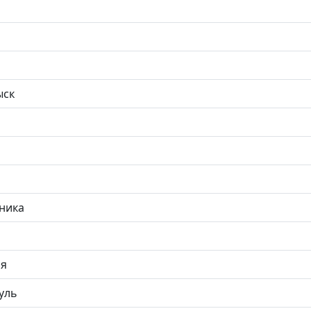
ыск
ника
ая
уль