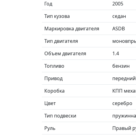
Год
2005
Тип кузова
седан
Маркировка двигателя
ASDB
Тип двигателя
моновпр
Объем двигателя
1.4
Топливо
бензин
Привод
передний
Коробка
КПП меха
Цвет
серебро
Тип подвески
пружинн
Руль
Правый р