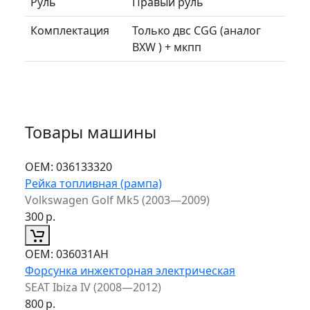
Руль
Правый руль
Комплектация
Только двс CGG (аналог
BXW ) + мкпп
Товары машины
ОЕМ:
036133320
Рейка топливная (рампа)
Volkswagen Golf Mk5 (2003—2009)
300
р.
ОЕМ:
036031AH
Форсунка инжекторная электрическая
SEAT Ibiza IV (2008—2012)
800
р.