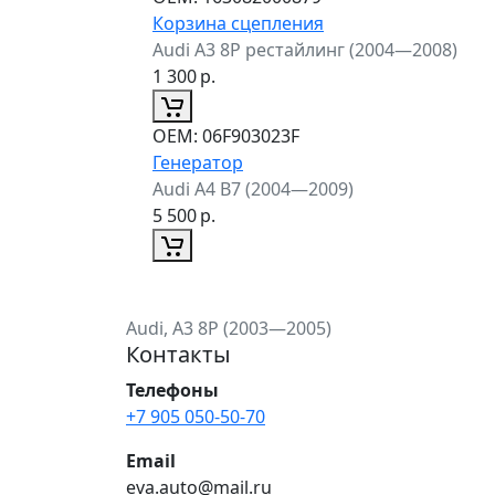
Корзина сцепления
Audi A3 8P рестайлинг (2004—2008)
1 300
р.
ОЕМ:
06F903023F
Генератор
Audi A4 B7 (2004—2009)
5 500
р.
Audi, A3 8P (2003—2005)
Контакты
Телефоны
+7 905 050-50-70
Email
eva.auto@mail.ru