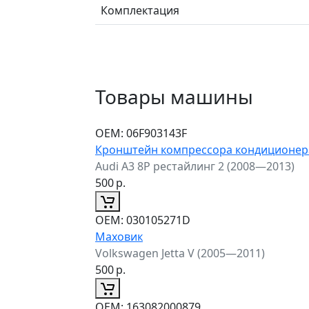
Комплектация
Товары машины
ОЕМ:
06F903143F
Кронштейн компрессора кондиционер
Audi A3 8P рестайлинг 2 (2008—2013)
500
р.
ОЕМ:
030105271D
Маховик
Volkswagen Jetta V (2005—2011)
500
р.
ОЕМ:
163082000879