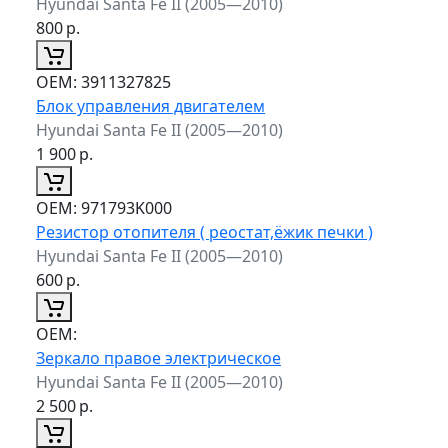
Hyundai Santa Fe II (2005—2010)
800
р.
ОЕМ:
3911327825
Блок управления двигателем
Hyundai Santa Fe II (2005—2010)
1 900
р.
ОЕМ:
971793K000
Резистор отопителя ( реостат,ёжик печки )
Hyundai Santa Fe II (2005—2010)
600
р.
ОЕМ:
Зеркало правое электрическое
Hyundai Santa Fe II (2005—2010)
2 500
р.