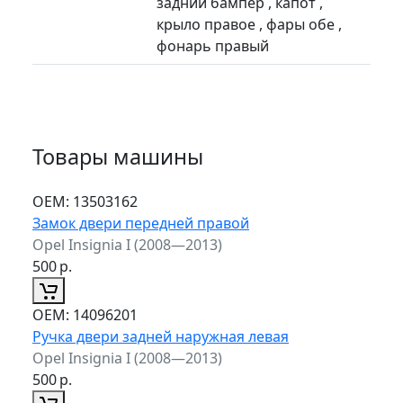
задний бампер , капот ,
крыло правое , фары обе ,
фонарь правый
Товары машины
ОЕМ:
13503162
Замок двери передней правой
Opel Insignia I (2008—2013)
500
р.
ОЕМ:
14096201
Ручка двери задней наружная левая
Opel Insignia I (2008—2013)
500
р.