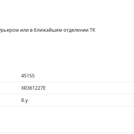
курьером или в ближайшем отделении ТК
45155
XR361227E
б.у