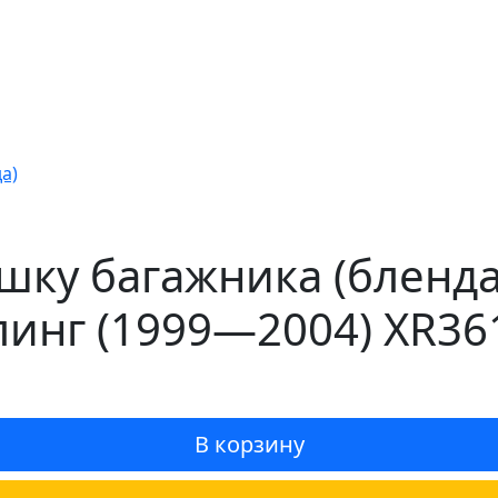
а)
ку багажника (бленда)
йлинг (1999—2004) XR36
В корзину