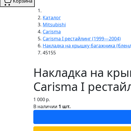
Корзина
Каталог
Mitsubishi
Carisma
Carisma I рестайлинг (1999—2004)
Накладка на крышку багажника (бленд
45155
Накладка на крыш
Carisma I реста
1 000
р.
В наличии
1 шт.