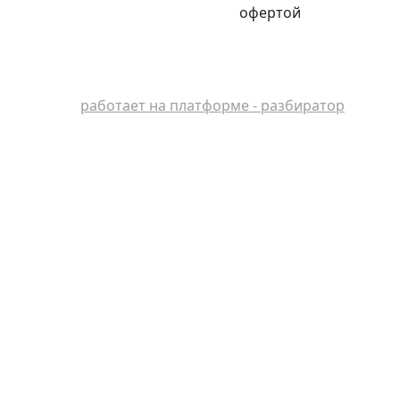
офертой
работает на платформе - разбиратор