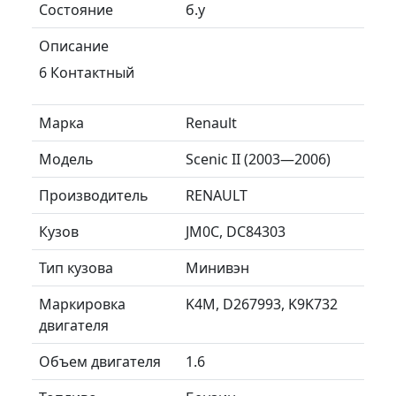
Состояние
б.у
Описание
6 Контактный
Марка
Renault
Модель
Scenic II (2003—2006)
Производитель
RENAULT
Кузов
JM0C, DC84303
Тип кузова
Минивэн
Маркировка
K4M, D267993, K9K732
двигателя
Объем двигателя
1.6