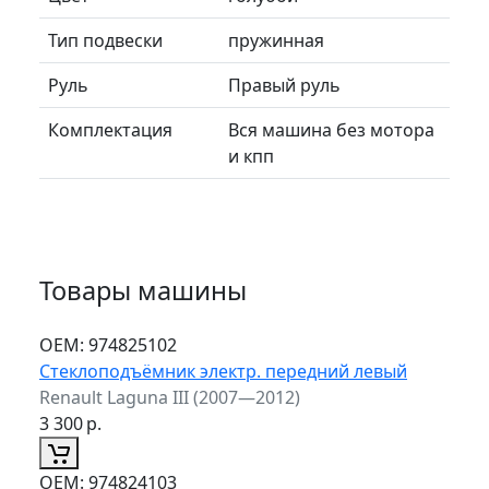
Тип подвески
пружинная
Руль
Правый руль
Комплектация
Вся машина без мотора
и кпп
Товары машины
ОЕМ:
974825102
Стеклоподъёмник электр. передний левый
Renault Laguna III (2007—2012)
3 300
р.
ОЕМ:
974824103